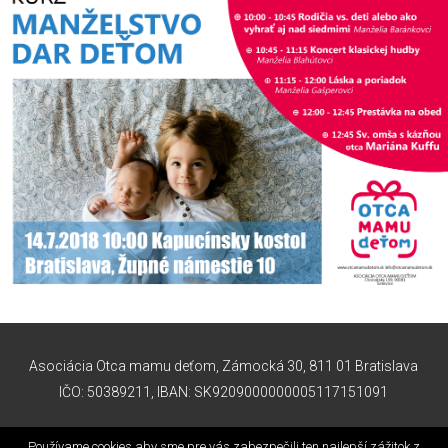
Asociácia Otca mamu deťom, Zámocká 30, 811 01 Bratislava
IČO: 50389211, IBAN: SK9209000000005117151091
info@otcamamudetom.sk
Používame cookies aby sme pre vás zabezpečili ten najlepší zážitok z