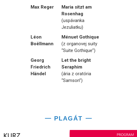
Max Reger
Maria sitzt am
Rosenhag
(uspávanka
Jezuliatku)
Léon
Ménuet Gothique
Boëllmann
(z organovej suity
“Suite Gothique”)
Georg
Let the bright
Friedrich
Seraphim
Händel
(ária z oratória
“Samson”)
PLAGÁT