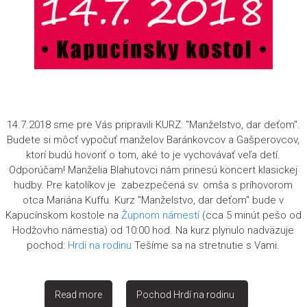
14.7.2018 sme pre Vás pripravili KURZ: "Manželstvo, dar deťom".
Budete si môcť vypočuť manželov Baránkovcov a Gašperovcov,
ktorí budú hovoriť o tom, aké to je vychovávať veľa detí.
Odporúčam! Manželia Blahutovci nám prinesú koncert klasickej
hudby. Pre katolíkov je zabezpečená sv. omša s príhovorom
otca Mariána Kuffu. Kurz "Manželstvo, dar deťom" bude v
Kapucínskom kostole na
Župnom námestí
(cca 5 minút pešo od
Hodžovho námestia) od 10:00 hod. Na kurz plynulo nadväzuje
pochod:
Hrdí na rodinu
Tešíme sa na stretnutie s Vami.
Read more
Pochod Hrdí na rodinu