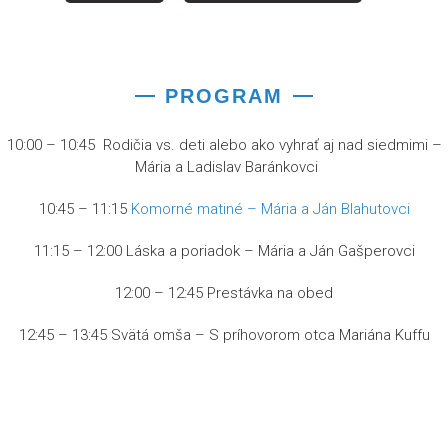
PROGRAM
10:00 – 10:45 Rodičia vs. deti alebo ako vyhrať aj nad siedmimi –
Mária a Ladislav Baránkovci
10:45 – 11:15
Komorné matiné – Mária a Ján Blahutovci
11:15 – 12:00 Láska a poriadok – Mária a Ján Gašperovci
12:00 – 12:45 Prestávka na obed
12:45 – 13:45 Svätá omša – S príhovorom otca Mariána Kuffu