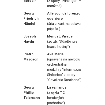
Borodin
(z opery “Princ Igor” –
aranžmá)
Georg
Alle voci del bronzo
Friedrich
guerriero
Händel
(ária z kant. na oslavu
pápeža )
Joseph
Menuet, Vivace
Haydn
(zo zb. “Skladby pre
hracie hodiny”)
Pietro
Ave Maria
Mascagni
(upravená na melódiu
orchestrálnej
medzihry “Intermezzo
Sinfonico” z opery
“Cavalleria Rusticana”)
Georg
La vaillance
Phillip
(z cyklu “12
Telemann
heroických
pochodov”)