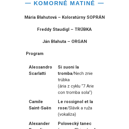
KOMORNÉ MATINÉ
Mária Blahutová – Koloratúrny SOPRÁN
Freddy Staudigl – TRÚBKA
Ján Blahuta – ORGAN
Program
Alessandro
Si suoni la
Scarlatti
tromba
/Nech znie
trúbka
(ária z cyklu “7 Arie
con tromba sola”)
Camile
Le rossignol et la
Saint-Saën
rose
/Slávik a ruža
(vokalíza)
Alexander
Polovecký tanec