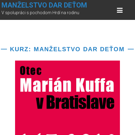
MANŽELSTVO DAR DEŤOM
V spolupráci s pochodom Hrdí na rodinu
KURZ: MANŽELSTVO DAR DEŤOM